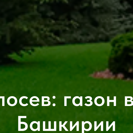
осев: газон 
Башкирии