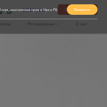
осев многолетних трав в Уфе и РБ
+7 917 7 666 425
Оставить заявку
Позвонить
оекты
Исследования
О нас