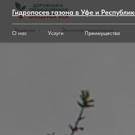
Гидропосев газона в Уфе и Республи
Решения
Экология территорий
О нас
Услуги
Преимущества