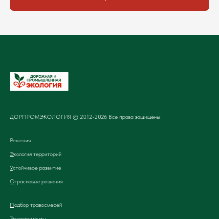
ДОРПРОМЭКОЛОГИЯ © 2012-2026 Все права защищены
Р
ешения
Э
кология территорий
У
стойчивое развитие
О
траслевые решения
П
одбор травосмесей
Эксперименты