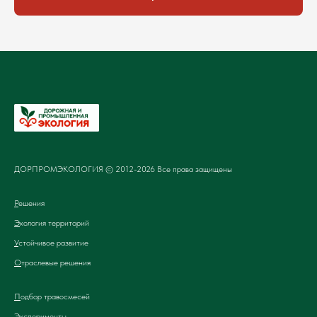
ДОРПРОМЭКОЛОГИЯ © 2012-2026 Все права защищены
Р
ешения
Э
кология территорий
У
стойчивое развитие
О
траслевые решения
П
одбор травосмесей
Эксперименты