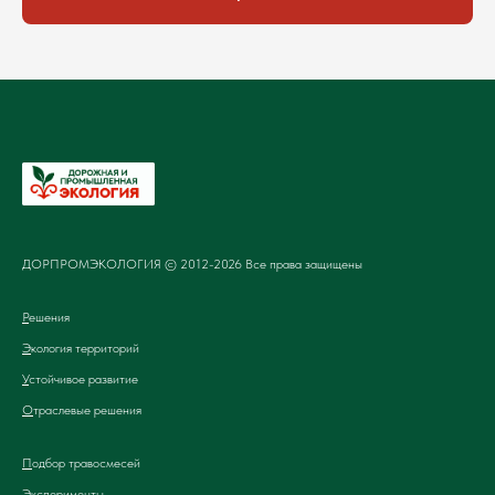
ДОРПРОМЭКОЛОГИЯ © 2012-2026 Все права защищены
Р
ешения
Э
кология территорий
У
стойчивое развитие
О
траслевые решения
П
одбор травосмесей
Эксперименты