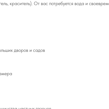
гель, краситель). От вас потребуется вода и своевре
ольших дворов и садов
азмера
шинства частных газонов